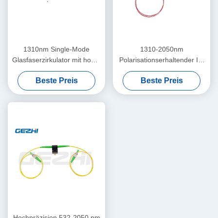
1310nm Single-Mode
1310-2050nm
Glasfaserzirkulator mit hoher
Polarisationserhaltender In-
Isolierung für die
Line-Isolator mit hoher
Beste Preis
Beste Preis
bidirektionale
Isolation und geringem
Signalübertragung
Einfügungsverlust für
Fasersensoren
Hochpräzision 532-2050 nm