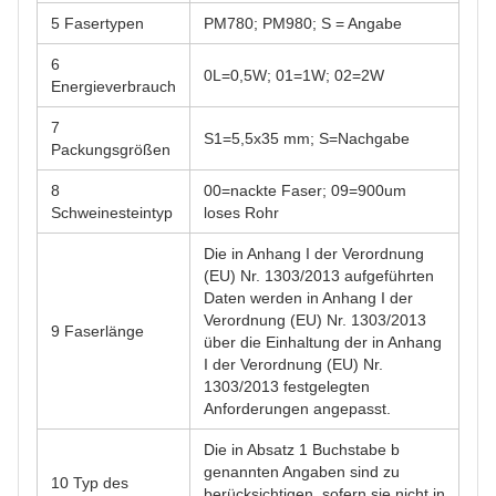
5 Fasertypen
PM780; PM980; S = Angabe
6
0L=0,5W; 01=1W; 02=2W
Energieverbrauch
7
S1=5,5x35 mm; S=Nachgabe
Packungsgrößen
8
00=nackte Faser; 09=900um
Schweinesteintyp
loses Rohr
Die in Anhang I der Verordnung
(EU) Nr. 1303/2013 aufgeführten
Daten werden in Anhang I der
Verordnung (EU) Nr. 1303/2013
9 Faserlänge
über die Einhaltung der in Anhang
I der Verordnung (EU) Nr.
1303/2013 festgelegten
Anforderungen angepasst.
Die in Absatz 1 Buchstabe b
genannten Angaben sind zu
10 Typ des
berücksichtigen, sofern sie nicht in