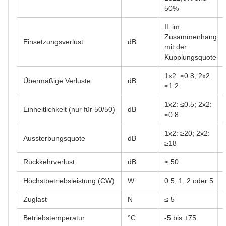
50%
IL im
Zusammenhang
Einsetzungsverlust
dB
mit der
Kupplungsquote
1x2: ≤0.8; 2x2:
Übermäßige Verluste
dB
≤1.2
1x2: ≤0.5; 2x2:
Einheitlichkeit (nur für 50/50)
dB
≤0.8
1x2: ≥20; 2x2:
Aussterbungsquote
dB
≥18
Rückkehrverlust
dB
≥ 50
Höchstbetriebsleistung (CW)
W
0.5, 1, 2 oder 5
Zuglast
N
≤ 5
Betriebstemperatur
°C
-5 bis +75