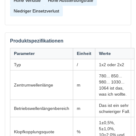
Hohe Verluste
Hohe Aussterbungsrate
Niedriger Einsetzverlust
Produktspezifikationen
Parameter
Einheit
Werte
Typ
/
1x2 oder 2x2
780... 850...
980... 1030...
Zentrumwellenlänge
m
1064 ist das,
was ich wollte.
Das ist ein sehr
Betriebswellenlängenbereich
m
schwieriger Fall.
1±0,5%,
5±1,0%,
Klopfkopplungsquote
%
10±2,0% und