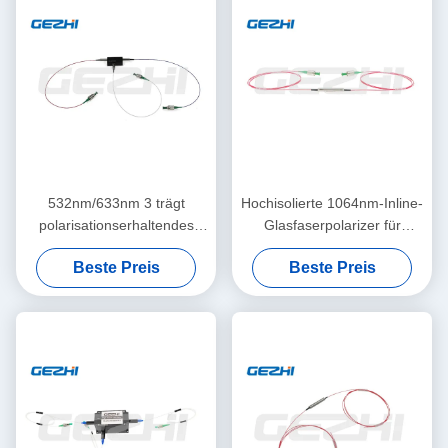
532nm/633nm 3 trägt
Hochisolierte 1064nm-Inline-
polarisationserhaltendes
Glasfaserpolarizer für
optisches Zirkulator-TGG,
Polarisierungsunterhaltskompon
Beste Preis
Beste Preis
das für Faser-Verstärker
basiert wird