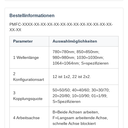
Bestellinformationen
PMFC-XXXX-XX-XX-XX-XX-XX-XX-XX-XX-XX-XX-XX-XX-
XX-XX
Parameter
Auswahlmöglichkeiten
780=780nm; 850=850nm;
1 Wellenlänge
980=980nm; 1030=1030nm;
1064=1064nm; S=spezifizieren
2
12 ist 1x2, 22 ist 2x2.
Konfigurationsart
50=50/50; 40=40/60; 30=30/70;
3
20=20/80; 10=10/90; 01=1/99;
Kopplungsquote
S=Spezifizieren
B=Beide Achsen arbeiten,
4 Arbeitsachse
F=Langsam arbeitende Achse,
schnelle Achse blockiert