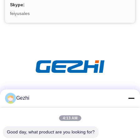
Skype:
feiyusales
Soziale Medien
Gezhi
4:13 AM
Schnelle Kontaktaufnahme
Tel.
Good day, what product are you looking for?