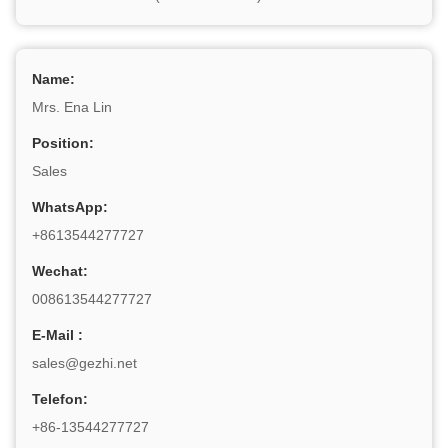
Name:
Mrs. Ena Lin
Position:
Sales
WhatsApp:
+8613544277727
Wechat:
008613544277727
E-Mail :
sales@gezhi.net
Telefon:
+86-13544277727