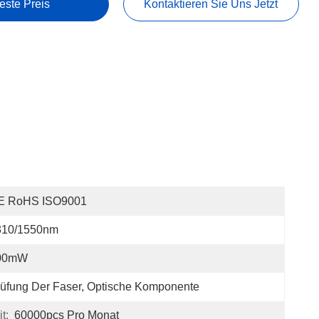
este Preis
Kontaktieren Sie Uns Jetzt
E RoHS ISO9001
310/1550nm
00mW
üfung Der Faser, Optische Komponente
t:
60000pcs Pro Monat