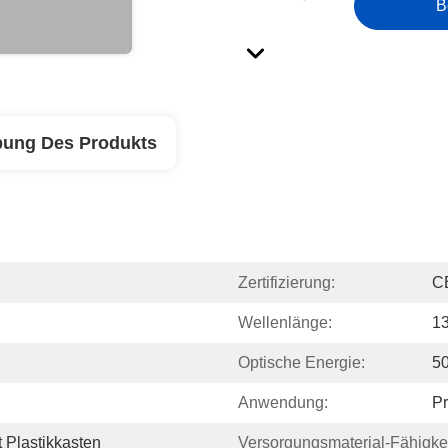
B
bung Des Produkts
Zertifizierung:
C
Wellenlänge:
1
Optische Energie:
5
Anwendung:
Pr
 Plastikkasten
Versorgungsmaterial-Fähigkei