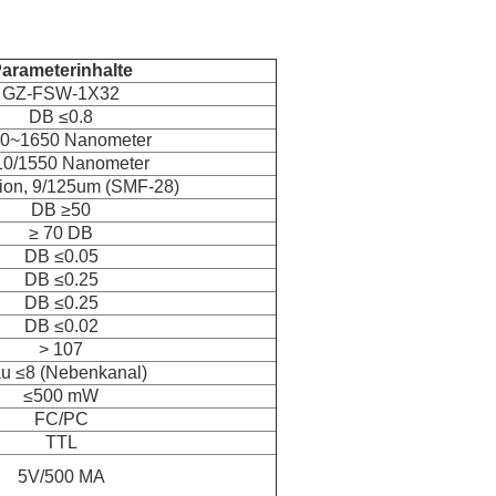
arameterinhalte
GZ-FSW-1X32
DB ≤0.8
0~1650 Nanometer
10/1550 Nanometer
tion, 9/125um (SMF-28)
DB ≥50
≥ 70 DB
DB ≤0.05
DB ≤0.25
DB ≤0.25
DB ≤0.02
> 107
au ≤8 (Nebenkanal)
≤500 mW
FC/PC
TTL
5V/500 MA