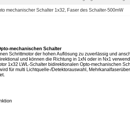
to mechanischer Schalter 1x32
, 
Faser des Schalter-500mW
 Opto-mechanischen Schalter
n Schrittmotor der hohen Auflösung zu zuverlässig und ansch
direktional und können die Richtung in 1xN oder in Nx1 verwen
otor 1x32 LWL-Schalter bidirektionalen Opto-mechanischen Schal
ird für multi Lichtquelle-/Detektorauswahl, Mehrkanalfaserü
et.
nktion