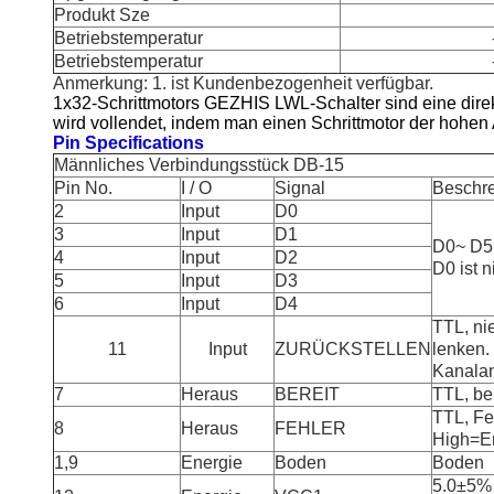
Produkt Sze
Betriebstemperatur
Betriebstemperatur
Anmerkung: 1. ist Kundenbezogenheit verfügbar.
1x32-Schrittmotors GEZHIS LWL-Schalter sind eine direkt
wird vollendet, indem man einen Schrittmotor der hohen
Pin Specifications
Männliches Verbindungsstück DB-15
Pin No.
I / O
Signal
Beschr
2
Input
D0
3
Input
D1
D0~ D5 
4
Input
D2
D0 ist n
5
Input
D3
6
Input
D4
TTL, ni
11
Input
ZURÜCKSTELLEN
lenken.
Kanalan
7
Heraus
BEREIT
TTL, be
TTL, Fe
8
Heraus
FEHLER
High=Er
1,9
Energie
Boden
Boden
5.0±5% 