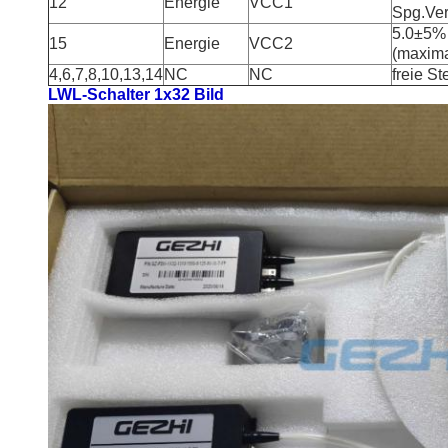
12
Energie
VCC1
Spg.Ver
5.0±5%
15
Energie
VCC2
(maxim
4,6,7,8,10,13,14
NC
NC
freie St
LWL-Schalter 1x32 Bild