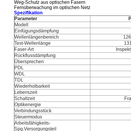
Weg-Schutz aus optischen Fasern
Fernüberwachung im optischen Netz
Spezifikation
Parameter
P
Modell
Einfügungsdämpfung
Wellenlängenbereich
126
Test-Wellenlänge
13
Faser-Art
Inspek
Rückflussdämpfung
Übersprechen
PDL
WDL
TDL
Wiederholbarkeit
Lebenszeit
Schaltzeit
Fr
Optikenergie
Verbindungsstück
Steuermodus
Arbeitsfähigkeits-
Spg.Versorgungsteil