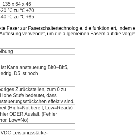
135 x 64 x 46
-20 ℃ zu ℃ +70
-40 ℃ zu ℃ +85
e Faser zur Faserschaltertechnologie, die funktioniert, indem e
 Auflösung verwendet, um die allgemeinen Fasern auf die vorg
eibung
ist Kanalansteuerung Bit0~Bit5,
iedrig, D5 ist hoch
edriges Zurückstellen, zum 0 zu
 Hohe Stufe bedeutet, dass
steuerungsstückchen effektiv sind.
reit (High=Not bereit, Low=Ready)
hler ODER Ausfall, (Fehler
ror, Low=No)
VDC Leistungsstärke-