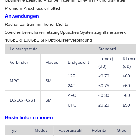
Optimierte Leistung – auf Anfrage mit Elite-MTP- und diskretem
Premium-Anschluss erhältlich
Anwendungen
Rechenzentrum mit hoher Dichte
SpeicherbereichsvernetzungOptisches Systemzugriffsnetzwerk
40GbE & 100GbE SR-Optik-Direktverbindung
Leistungsstufe
Standard
IL(max)
RL(min
Verbinder
Modus
Endgesicht
(dB)
(dB)
12F
≤
0,70
≥
60
MPO
SM
24F
≤
0,75
≥
60
APC
≤
0,30
≥
60
LC/SC/FC/ST
SM
UPC
≤
0,20
≥
50
Bestellinformationen
Typ
Modus
Faseranzahl
Polarität
Grad