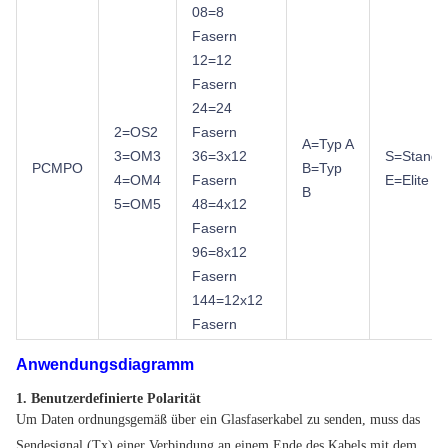
08=8
Fasern
12=12
Fasern
24=24
2=OS2
Fasern
A=Typ A
3=OM3
36=3x12
S=Standa
PCMPO
B=Typ
4=OM4
Fasern
E=Elite
B
5=OM5
48=4x12
Fasern
96=8x12
Fasern
144=12x12
Fasern
Anwendungsdiagramm
1. Benutzerdefinierte Polarität
Um Daten ordnungsgemäß über ein Glasfaserkabel zu senden, muss das
Sendesignal (Tx) einer Verbindung an einem Ende des Kabels mit dem