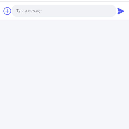
Schnelle Kontaktaufnahme
Tel.
86-755-2377-1707
Photo
E-Mail-Adresse
Video Call
sales@gezhi.net
Audio Call
Anschrift
504, ein Bld., YiQuan-Industrie-Park, FuQian-Straße
No.434, FuCheng-Straße, Shenzhen, China 518110
Datenschutzrichtlinie
|
Sitemap
China gut Qualität CWDM Mux Demux Lieferant. Urheberrecht ©
2020-2026 Gezhi Photonics (Shenzhen) Technology Co., Ltd. -
Alle. Alle Rechte vorbehalten.