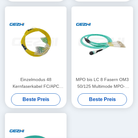
Optikverbindungskabel
Datenübertragung
Einzelmodus 48
MPO bis LC 8 Fasern OM3
Kernfaserkabel FC/APC
50/125 Multimode MPO-8
2,00mm+0,7M--SC/APC
LC Glasfaser Patch Cord
Beste Preis
Beste Preis
2,00mm+0,7M
Breakout Kabel