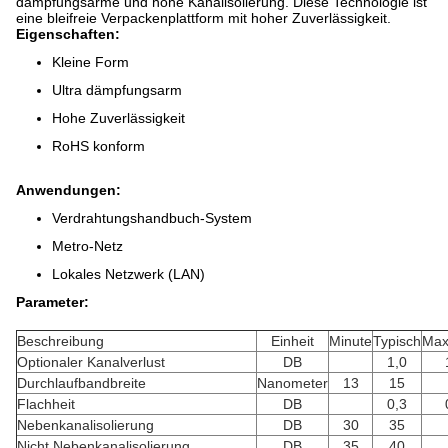
dämpfungsärme und hohe Kanalisolierung. Diese Technologie ist
eine bleifreie Verpackenplattform mit hoher Zuverlässigkeit.
Eigenschaften:
Kleine Form
Ultra dämpfungsarm
Hohe Zuverlässigkeit
RoHS konform
Anwendungen:
Verdrahtungshandbuch-System
Metro-Netz
Lokales Netzwerk (LAN)
Parameter:
Beschreibung
Einheit
Minute
Typisch
Max
Optionaler Kanalverlust
DB
1,0
Durchlaufbandbreite
Nanometer
13
15
Flachheit
DB
0,3
Nebenkanalisolierung
DB
30
35
Nicht Nebenkanalisolierung
DB
35
40