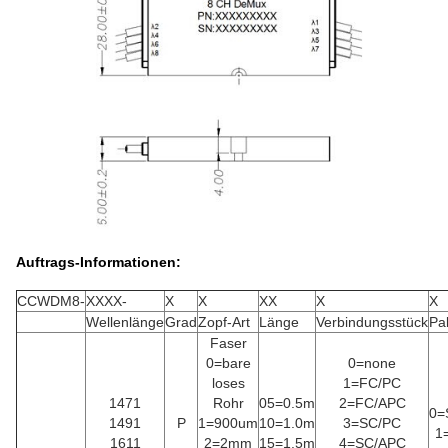
Auftrags-Informationen:
CCWDM8-
XXXX-
X
X
XX
X
X
Wellenlänge
Grad
Zopf-Art
Länge
Verbindungsstück
Pa
Faser
0=bare
0=none
loses
1=FC/PC
1471
Rohr
05=0.5m
2=FC/APC
0=
1491
P
1=900um
10=1.0m
3=SC/PC
1
1611
2=2mm
15=1.5m
4=SC/APC