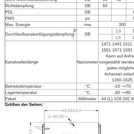
Richtdämpfung
DB
50
PDL
DB
PMD
ps
Max. Energie
mw
300
P
1,0
Durchlaufkanaleinfügungsdämpfung
DB
1,5
1471 1491 1511
1551 1571 1591
Kann auf Anfr
Kanalwellenlänge
Nanometer
vorgewählt werde
jedes möglich
4channel zwisc
1260-1625
Betriebstemperatur
°C
-10 ~+70
Lagertemperatur
°C
-40 ~+85
Paket
Millimeter
44 (L) X28 (W) X
Größen der Seiten: