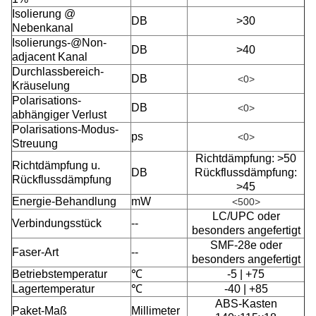
Isolierung @
DB
>30
Nebenkanal
Isolierungs-@Non-
DB
>40
adjacent Kanal
Durchlassbereich-
DB
<0>
Kräuselung
Polarisations-
DB
<0>
abhängiger Verlust
Polarisations-Modus-
ps
<0>
Streuung
Richtdämpfung: >50
Richtdämpfung u.
DB
Rückflussdämpfung:
Rückflussdämpfung
>45
Energie-Behandlung
mW
<500>
LC/UPC oder
Verbindungsstück
--
besonders angefertigt
SMF-28e oder
Faser-Art
--
besonders angefertigt
Betriebstemperatur
℃
-5 | +75
Lagertemperatur
℃
-40 | +85
ABS-Kasten
Paket-Maß
Millimeter