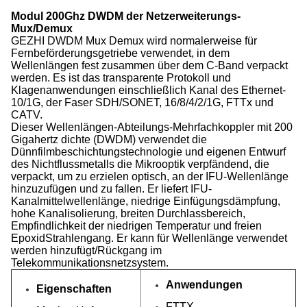
Modul 200Ghz DWDM der Netzerweiterungs-
Mux/Demux
GEZHI
DWDM Mux Demux wird normalerweise für
Fernbeförderungsgetriebe verwendet, in dem
Wellenlängen fest zusammen über dem C-Band verpackt
werden. Es ist das transparente Protokoll und
Klagenanwendungen einschließlich Kanal des Ethernet-
10/1G, der Faser SDH/SONET, 16/8/4/2/1G, FTTx und
CATV.
Dieser Wellenlängen-Abteilungs-Mehrfachkoppler mit 200
Gigahertz dichte (DWDM) verwendet die
Dünnfilmbeschichtungstechnologie und eigenen Entwurf
des Nichtflussmetalls die Mikrooptik verpfändend, die
verpackt, um zu erzielen optisch, an der IFU-Wellenlänge
hinzuzufügen und zu fallen. Er liefert IFU-
Kanalmittelwellenlänge, niedrige Einfügungsdämpfung,
hohe Kanalisolierung, breiten Durchlassbereich,
Empfindlichkeit der niedrigen Temperatur und freien
EpoxidStrahlengang. Er kann für Wellenlänge verwendet
werden hinzufügt/Rückgang im
Telekommunikationsnetzsystem.
Anwendungen
Eigenschaften
FTTX