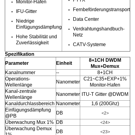
Monitor-Hafen
Fernbeförderungstransport
IFU-Gitter
Data Center
Niedrige
Einfügungsdämpfung
Verdrahtungshandbuch-
Netz
Hohe Stabilität und
Zuverlässigkeit
CATV-Systeme
Spezifikation
8+1CH DWDM
Parameter
Einheit
Mux+Demux
Kanalnummer
--
8+1CH
Operations-
C21~C35+EXP+1%
Nanometer
Wellenlänge
Monitor-Hafen
Kanal-zentrale
Nanometer
ITU-T Gitter @DWDM
Wellenlänge
Kanaldurchlassbereich
Nanometer
1,6 (200Ghz)
Einfügungsdämpfung
DB
<2>
@PB
Überwachung Mux 1%
DB
<24>
Überwachung Demux
DB
<23>
1%