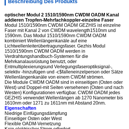
Beschreibung Des Produkts
optischer Modul 2 1510/1590nm CWDM OADM Kanal
addieren Tropfen-Mehrfachkoppler-einzelne Faser
Modul 1510/1590nm CWDM OADM GEZHIS ist einzelne
Faser mit Kanal 2 von CWDM wavelength1510nm und
1590nm. Das Modul 1510/1590nm CWDM OADM
kombiniert Wellenlängenkanäle auf eine
Lichtwellenleiterübertragungsfaser. Gezhis Modul
1510/1590nm CWDM OADM werden in
Verdrahtungshandbuch-Systemen für die
Mehrkanalausrüstung benutzt, oder
Entmultiplexierungsund Verlegungsfaseroptiksignal-,
selektiv -hinzufügen und -c$falleneinzelperson oder Sätze
Wellenlängenkanäle von einem CWDM strömen.
Die Module CWDM OADM sind in einseitigen (Osten oder
West) und Doppel-mit Seiten versehenen (Osten und nach
Westen) Konfigurationen verfügbar. CWDM OADM jedes
GEZHIS verwendet Wellenlängen ab 1270 Nanometer bis
1610nm oder 1271 zu 1611nm mit Abstand 20nm.
Eigenschaften
Niedrige Einfügungsdämpfung
Einseitiger Osten oder West
Flexible OADM-Vernetzung
Kein elektrischer Strom erfordert.