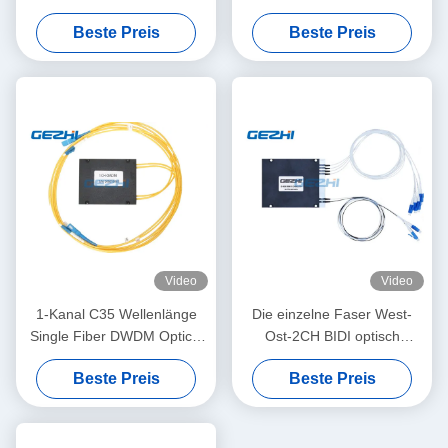
addieren Tropfen-Kanal
addieren Tropfen-Modul
Beste Preis
Beste Preis
Video
Video
1-Kanal C35 Wellenlänge
Die einzelne Faser West-
Single Fiber DWDM Optical
Ost-2CH BIDI optisch
Add Drop Multiplexer OADM
addieren Tropfen-
Beste Preis
Beste Preis
Modul
Mehrfachkoppler