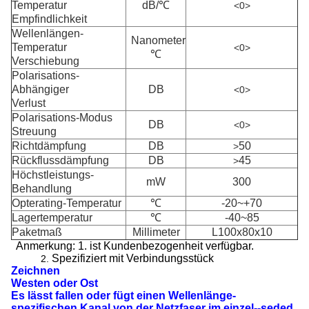
Temperatur
dB/℃
<0>
Empfindlichkeit
Wellenlängen-
Nanometer
Temperatur
<0>
℃
Verschiebung
Polarisations-
Abhängiger
DB
<0>
Verlust
Polarisations-Modus
DB
<0>
Streuung
Richtdämpfung
DB
50
>
Rückflussdämpfung
DB
45
>
Höchstleistungs-
mW
300
Behandlung
Opterating-Temperatur
℃
-20~+70
Lagertemperatur
℃
-40~85
Paketmaß
Millimeter
L100x80x10
Anmerkung: 1. ist Kundenbezogenheit verfügbar.
Spezifiziert mit Verbindungsstück
2.
Zeichnen
Westen oder Ost
Es lässt fallen oder fügt einen Wellenlänge-
spezifischen Kanal von der Netzfaser im einzel--seded