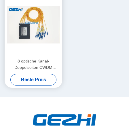
8 optische Kanal-
Doppelseiten CWDM
addieren Tropfen-
Beste Preis
Mehrfachkoppler