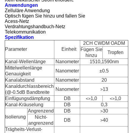
Anwendungen
Zelluläre Anwendung
Optisch fügen Sie hinzu und fallen Sie
Acess-Netz
Verdrahtungshandbuch-Netz
Telekommunikation
Spezifikation
2CH CWDM OADM
Parameter
Einheit
Fügen Sie
Tropfen
hinzu
Kanal-Wellenlänge
Nanometer
1510,1590nm
Mittelwellenlänge
Nanometer
±0.5
Genauigkeit
Kanalabstand
Nanometer
20
Kanaldurchlassbereich
Nanometer
13
>
(@-0.5dB Bandbreite
Einfügungsdämpfung
DB
1,0
1,0
<>
<>
Kanal-Kräuselung
DB
0,3
Angrenzend
DB
30
>
Isolierung
Nicht-
DB
40
>
angrenzend
Trägheits-Verlust-