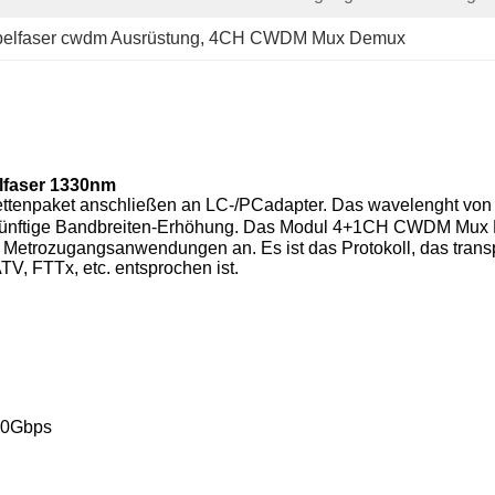
elfaser cwdm Ausrüstung
, 
4CH CWDM Mux Demux
faser 1330nm
enpaket anschließen an LC-/PCadapter. Das wavelenght v
künftige Bandbreiten-Erhöhung
.
Das
Modul 4+1CH CWDM Mux
d Metrozugangsanwendungen an. Es
ist das Protokoll, das tra
V, FTTx, etc. entsprochen ist.
 10Gbps