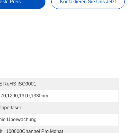
este Preis
Kontaktieren Sie Uns Jetzt
E RoHS,ISO9001
270,1290,1310,1330nm
ppelfaser
inie Überwachung
t:
100000Channel Pro Monat