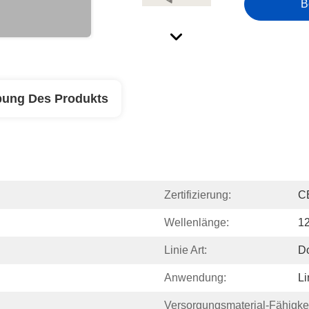
B
bung Des Produkts
Zertifizierung:
C
Wellenlänge:
1
Linie Art:
Do
Anwendung:
L
Versorgungsmaterial-Fähigkei