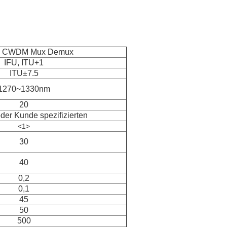
 CWDM Mux Demux
IFU, ITU+1
ITU±7.5
1270~1330nm
20
er Kunde spezifizierten
<1>
30
40
0,2
0,1
45
50
500