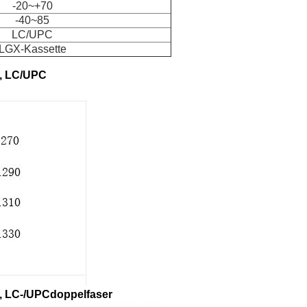
-20~+70
-40~85
LC/UPC
LGX-Kassette
, LC/UPC
 LC-/UPCdoppelfaser