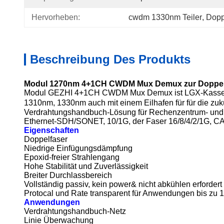
Hervorheben:
cwdm 1330nm Teiler
, 
Dopp
Beschreibung Des Produkts
Modul 1270nm 4+1CH CWDM Mux Demux zur Doppel
Modul GEZHI 4+1CH CWDM Mux Demux ist LGX-Kassett
1310nm, 1330nm
auch mit einem Eilhafen für
für die zu
Verdrahtungshandbuch-Lösung für Rechenzentrum- un
Ethernet-SDH/SONET, 10/1G, der Faser 16/8/4/2/1G, CAT
Eigenschaften
Doppelfaser
Niedrige Einfügungsdämpfung
Epoxid-freier Strahlengang
Hohe Stabilität und Zuverlässigkeit
Breiter Durchlassbereich
Vollständig passiv, kein power& nicht abkühlen erfordert
Protocal und Rate transparent für Anwendungen bis zu
Anwendungen
Verdrahtungshandbuch-Netz
Linie Überwachung