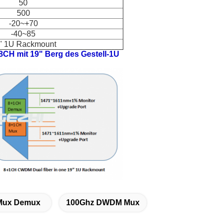
50
500
-20~+70
-40~85
" 1U Rackmount
8CH mit 19" Berg des Gestell-1U
Mux Demux
100Ghz DWDM Mux