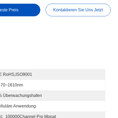
este Preis
Kontaktieren Sie Uns Jetzt
E RoHS,ISO9001
470~1610nm
% Überwachungshafen
lluläre Anwendung
t:
100000Channel Pro Monat