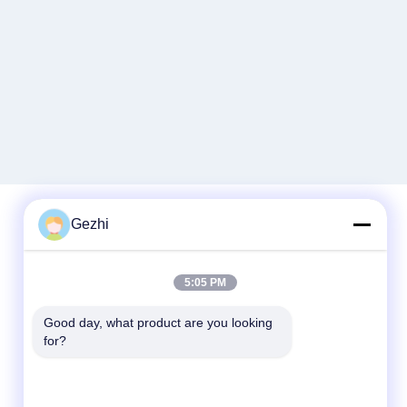
Gezhi
Schnelle Kontaktaufnahme
5:05 PM
Tel.
Good day, what product are you looking 
86-755-2377-1707
for?
E-Mail-Adresse
sales@gezhi.net