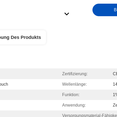
B
bung Des Produkts
Zertifizierung:
C
buch
Wellenlänge:
1
Funktion:
1
Anwendung:
Ze
Versorgungsmaterial-Fähigkei