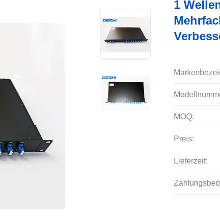
1 Welle
Mehrfac
Verbess
Markenbezei
Modellnumme
MOQ:
Preis:
Lieferzeit:
Zahlungsbed