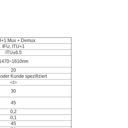
+1 Mux + Demux
IFU, ITU+1
ITU±6.5
1470~1610nm
20
der Kunde spezifiziert
<2>
30
45
0,2
0,1
45