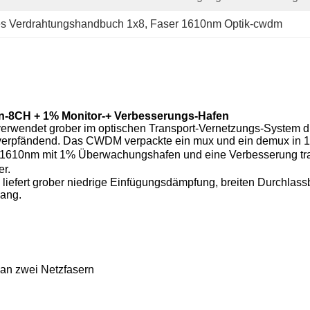
es Verdrahtungshandbuch 1x8
, 
Faser 1610nm Optik-cwdm
en-8CH + 1% Monitor-+ Verbesserungs-Hafen
rwendet grober im optischen Transport-Vernetzungs-System d
 verpfändend.
Das CWDM verpackte ein mux und ein demux in 1
 1610nm mit 1% Überwachungshafen und eine Verbesserung tra
r.
fert grober niedrige Einfügungsdämpfung, breiten Durchlassbe
gang.
 an zwei Netzfasern