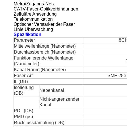
Metro/Zugangs-Netz
CATV-Faser-Optikverbindungen
Zelluläre Anwendung
Telekommunikation
Optischer Verstärker der Faser
Linie Überwachung
Spezifikation
Parameter
8CH
Mittelwellenlänge (Nanometer)
Durchlassbereich (Nanometer)
Funktionierende Wellenlänge
(Nanometer)
Kanal-Raum (Nanometer)
Faser-Art
SMF-28e o
IL (DB)
Isolierung
Nebenkanal
(DB)
Nicht-angrenzender
Kanal
PDL (DB)
PMD (ps)
Rückflussdämpfung (DB)