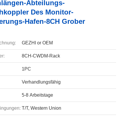
nlängen-Abteilungs-
hkoppler Des Monitor-
erungs-Hafen-8CH Grober
chnung:
GEZHI or OEM
r:
8CH-CWDM-Rack
1PC
Verhandlungsfähig
5-8 Arbeitstage
ingungen:
T/T, Western Union