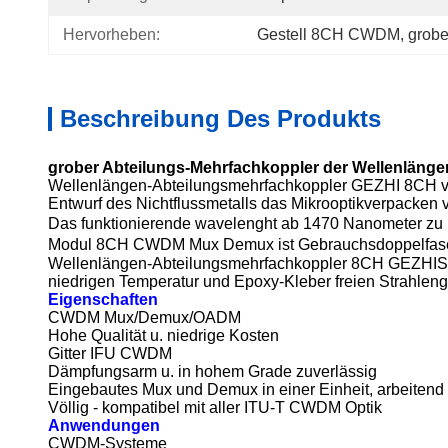
Hervorheben:
Gestell 8CH CWDM
, 
grob
Beschreibung Des Produkts
grober Abteilungs-Mehrfachkoppler der Wellenläng
Wellenlängen-Abteilungsmehrfachkoppler GEZHI 8CH ve
Entwurf des Nichtflussmetalls das Mikrooptikverpacken
Das funktionierende wavelenght ab 1470 Nanometer zu
Modul 8CH CWDM Mux Demux ist Gebrauchsdoppelfase
Wellenlängen-Abteilungsmehrfachkoppler 8CH GEZHIS lie
niedrigen Temperatur und Epoxy-Kleber freien Strahlen
Eigenschaften
CWDM Mux/Demux/OADM
Hohe Qualität u. niedrige Kosten
Gitter IFU CWDM
Dämpfungsarm u. in hohem Grade zuverlässig
Eingebautes Mux und Demux in einer Einheit, arbeitend
Völlig - kompatibel mit aller ITU-T CWDM Optik
Anwendungen
CWDM-Systeme