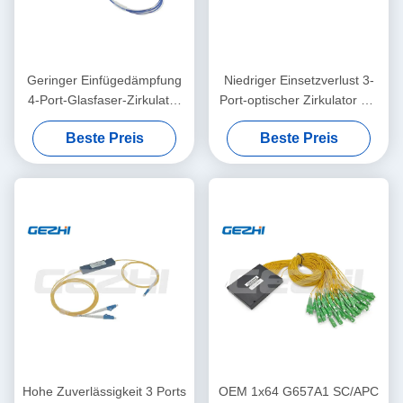
Geringer Einfügedämpfung
Niedriger Einsetzverlust 3-
4-Port-Glasfaser-Zirkulator
Port-optischer Zirkulator mit
für CATV-Systeme mit hoher
hoher Kanalisolation und
Beste Preis
Beste Preis
Isolation
kompakter Verpackung
Hohe Zuverlässigkeit 3 Ports
OEM 1x64 G657A1 SC/APC