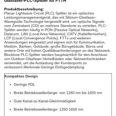
Glasfaser-PLC-Splitter für FTTH
Produktbeschreibung:
Planar Lightwave Circuit (PLC) Splitter ist ein optisches
Leistungsmanagementgerät, das mit Silizium-Glasfaser-
Waveguide-Technologie hergestellt wird, um optische Signale
vom Zentralamt (CO) an mehrere Standorte zu verteilen. PLC-
Splitter werden häufig in PON (Passive Optical Networks),
Datacom, LAN (Local Area Networks), CATV (Kabelfernsehen),
LCP (Local Convergence Points), FTTx und weiteren
Anwendungen eingesetzt und eignen sich für Kommunikation,
Medizin, Banken, Gebäude, große Bürogebäude, Büros und
andere Orte mit hohen Qualitätsanforderungen an das Netzwerk.
Blocklose PLC-Splitter werden hauptsächlich für den Anschluss
von Outdoor-Glasfaser-Verteilkästen oder Netzwerkschränken
verwendet, um die Auslastung der Kundenports zu
verbessern.
Merkmale:
Geringe Einfügedämpfung
Kompaktes Design
Geringe PDL
Breite Betriebswellenlänge: von 1260 nm bis 1650 nm
Gute Kanal-zu-Kanal-Gleichmäßigkeit
Breite Betriebswellenlänge: 1260-1650 nm