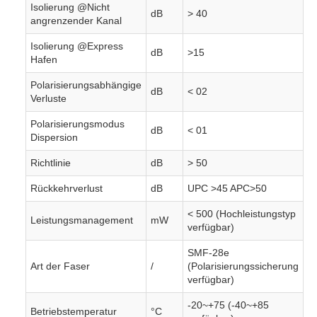
Isolierung @Nicht
dB
> 40
angrenzender Kanal
Isolierung @Express
dB
>15
Hafen
Polarisierungsabhängige
dB
< 02
Verluste
Polarisierungsmodus
dB
< 01
Dispersion
Richtlinie
dB
> 50
Rückkehrverlust
dB
UPC >45 APC>50
< 500 (Hochleistungstyp
Leistungsmanagement
mW
verfügbar)
SMF-28e
Art der Faser
/
(Polarisierungssicherung
verfügbar)
-20~+75 (-40~+85
Betriebstemperatur
°C