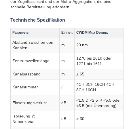
der Zugriffsschicht und der Metro-Aggregation, die eine
schnelle Bereitstellung erfordern.
Technische Spezifikation
Parameter
Einheit
CWDM Mux Demux
Abstand zwischen den
m
20 nm
Kanälen
1270 bis 1610 oder
Zentrumwellenlänge
m
1271 bis 1611
Kanalpassband
m
± 65
4CH 8CH 16CH 4CH
Kanalnummer
/
8CH 16CH
<1.5 ♫ <2.5 ♫ <5.5 oder
Einsetzungsverlust
dB
<3.5 (mit Übersprung)
Isolierung @
dB
> 30
Nebenkanal