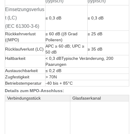
(typisch)
(typisch)
Einsetzungsverlus
t (LC)
≤ 0,3 dB
≤ 0,3 dB
(IEC 61300-3-6)
Rückkehrverlust
≥ 60 dB ((8 Grad
≥ 25 dB
((MPO)
Polieren)
APC ≥ 60 dB; UPC ≥
Rücklaufverlust (LC)
≥ 35 dB
50 dB
Haltbarkeit
< 0,3 dBTypische Veränderung, 200
Paarungen
Austauschbarkeit
≤ 0,2 dB
Zugfestigkeit
> 70N
Betriebstemperatur
-40 bis + 85°C
Details zum MPO-Anschluss:
Verbindungsstück
Glasfaserkanal