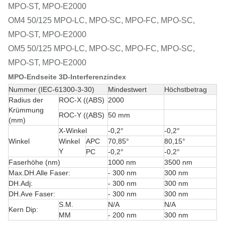
MPO-ST, MPO-E2000
OM4 50/125 MPO-LC, MPO-SC, MPO-FC, MPO-SC,
MPO-ST, MPO-E2000
OM5 50/125 MPO-LC, MPO-SC, MPO-FC, MPO-SC,
MPO-ST, MPO-E2000
MPO-Endseite 3D-Interferenzindex
Nummer (IEC-61300-3-30)
Mindestwert
Höchstbetrag
Radius der
ROC-X ((ABS)
2000
Krümmung
ROC-Y ((ABS)
50 mm
(mm)
X-Winkel
-0,2°
-0,2°
Winkel
Winkel
APC
70,85°
80,15°
Y
PC
-0,2°
-0,2°
Faserhöhe (nm)
1000 nm
3500 nm
Max.DH.Alle Faser:
- 300 nm
300 nm
DH.Adj:
- 300 nm
300 nm
DH.Ave Faser:
- 300 nm
300 nm
S.M.
N/A
N/A
Kern Dip:
MM
- 200 nm
300 nm