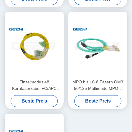
Optikverbindungskabel
Datenübertragung
Einzelmodus 48
MPO bis LC 8 Fasern OM3
Kernfaserkabel FC/APC
50/125 Multimode MPO-8
2,00mm+0,7M--SC/APC
LC Glasfaser Patch Cord
Beste Preis
Beste Preis
2,00mm+0,7M
Breakout Kabel