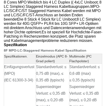
8 Cores MPO Weiblich bis 4 LC Duplex (( 4xLC Uniboot; 8
LC Simplex) Staggered Harness Kabelbaugruppen.MPO-
LC/SC/FC/ST Staggered Harness Kabel werden mit MPO
und LC/SC/FC/ST-Anschluss an beiden Enden
beendetDie 8 Stück 4 Stück für LC Uniboot;8 LC Simplex)
werden für 40G QSFP+ PLR4 bis 10G SFP+ LR-Optiken
mit direktem Anschluss und Datencenteranwendungen mit
hoher Dichte optimiert.Es ist speziell für Hochdichte-Faser-
Patching in Rechenzentren konzipiert, die Platz sparen
und Kabelmanagementprobleme reduzieren müssen.
Spezifikation
8F MPO-LC-Staggered Harness-Kabel Spezifikation
Spezifikationen.
Einzelmodus (APC 8-
Multimode (PC
Grad poliert)
Flachpolster)
Einfügungsverlust
Standardverlust: ≤
Standardverlust: ≤
(MPO)
0,75 dB (max), ≤
0,6 dB (max)
(IEC 61300-3-34)
0,35 dB (typisch)
≤ 0,35 (typisch)
Superniedriger
Superniedriger
Verlust: ≤ 0,35 dB
Verlust: ≤ 0,35 dB
(max), ≤ 0,20 dB
(max), ≤ 0,20 dB