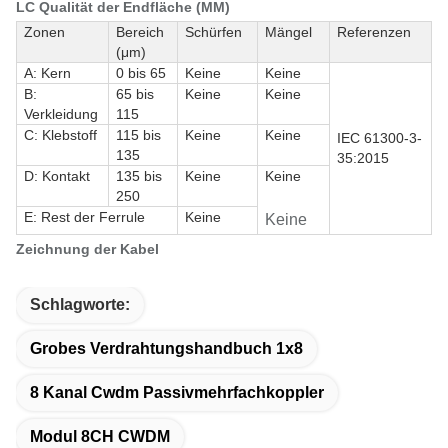
LC Qualität der Endfläche (MM)
Zonen
Bereich
Schürfen
Mängel
Referenzen
(μm)
A: Kern
0 bis 65
Keine
Keine
B:
65 bis
Keine
Keine
Verkleidung
115
C: Klebstoff
115 bis
Keine
Keine
IEC 61300-3-
135
35:2015
D: Kontakt
135 bis
Keine
Keine
250
E: Rest der Ferrule
Keine
Keine
Zeichnung der Kabel
Schlagworte:
Grobes Verdrahtungshandbuch 1x8
8 Kanal Cwdm Passivmehrfachkoppler
Modul 8CH CWDM