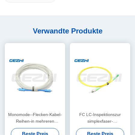
Verwandte Produkte
Monomode--Flecken-Kabel-
FC LC-Inspektionszur
Reihen-in mehreren
simplexfaser-
Betriebsarten gepanzertes
Optikverbindungskabel-
Beste Preis
Beste Preis
Faser-
kundengerechten Länge für