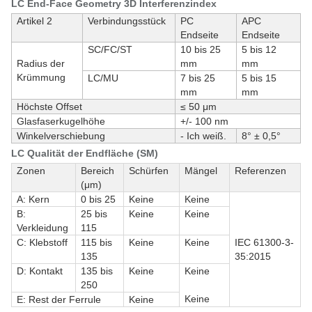
LC End-Face Geometry 3D Interferenzindex
Artikel 2
Verbindungsstück
PC
APC
Endseite
Endseite
SC/FC/ST
10 bis 25
5 bis 12
Radius der
mm
mm
Krümmung
LC/MU
7 bis 25
5 bis 15
mm
mm
Höchste Offset
≤ 50 μm
Glasfaserkugelhöhe
+/- 100 nm
Winkelverschiebung
- Ich weiß.
8° ± 0,5°
LC Qualität der Endfläche (SM)
Zonen
Bereich
Schürfen
Mängel
Referenzen
(μm)
A: Kern
0 bis 25
Keine
Keine
B:
25 bis
Keine
Keine
Verkleidung
115
C: Klebstoff
115 bis
Keine
Keine
IEC 61300-3-
135
35:2015
D: Kontakt
135 bis
Keine
Keine
250
Keine
E: Rest der Ferrule
Keine