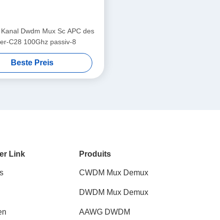
r Kanal Dwdm Mux Sc APC des
er-C28 100Ghz passiv-8
Beste Preis
er Link
Produits
s
CWDM Mux Demux
DWDM Mux Demux
en
AAWG DWDM