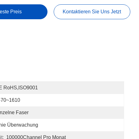
este Preis
Kontaktieren Sie Uns Jetzt
E RoHS,ISO9001
470~1610
nzelne Faser
inie Überwachung
t:
100000Channel Pro Monat