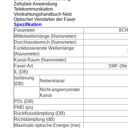
Zelluläre Anwendung
Telekommunikation
Verdrahtungshandbuch-Netz
Optischer Verstärker der Faser
Spezifikation
Parameter
8CH
Mittelwellenlänge (Nanometer)
Durchlassbereich (Nanometer)
Funktionierende Wellenlänge
(Nanometer)
Kanal-Raum (Nanometer)
Faser-Art
SMF-28e o
IL (DB)
Isolierung
Nebenkanal
(DB)
Nicht-angrenzender
Kanal
PDL (DB)
PMD (ps)
Rückflussdämpfung (DB)
Richtdämpfung (dB)
Maximale optische Energie (mw)