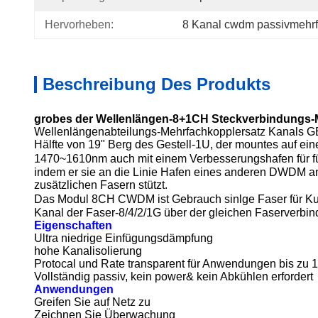
Hervorheben:
8 Kanal cwdm passivmehrf
Beschreibung Des Produkts
grobes der Wellenlängen-8+1CH Steckverbindungs-
Wellenlängenabteilungs-Mehrfachkopplersatz Kanals GE
Hälfte von 19" Berg des Gestell-1U, der mountes auf e
1470~1610nm
auch mit einem Verbesserungshafen für
f
indem er sie an die Linie Hafen eines anderen DWDM a
zusätzlichen Fasern stützt.
Das Modul 8CH CWDM ist Gebrauch sinlge Faser
für Ku
Kanal der Faser-8/4/2/1G über der gleichen Faserverbind
Eigenschaften
Ultra niedrige Einfügungsdämpfung
hohe Kanalisolierung
Protocal und Rate transparent für Anwendungen bis zu
Vollständig passiv, kein power& kein Abkühlen erfordert
Anwendungen
Greifen Sie auf Netz zu
Zeichnen Sie Überwachung