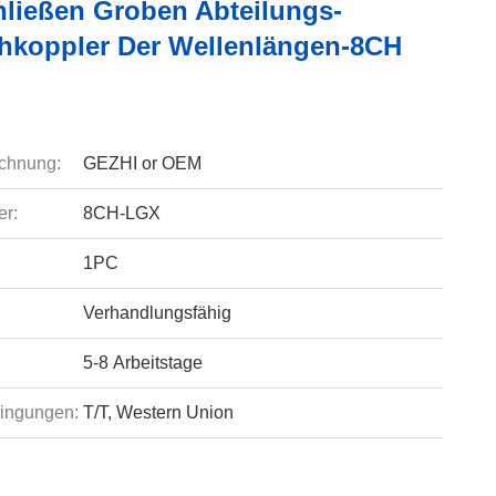
ließen Groben Abteilungs-
hkoppler Der Wellenlängen-8CH
chnung:
GEZHI or OEM
r:
8CH-LGX
1PC
Verhandlungsfähig
5-8 Arbeitstage
ingungen:
T/T, Western Union