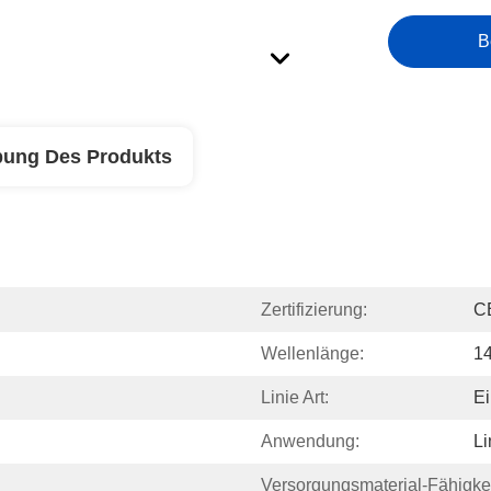
B
bung Des Produkts
Zertifizierung:
C
Wellenlänge:
1
Linie Art:
Ei
Anwendung:
L
Versorgungsmaterial-Fähigkei