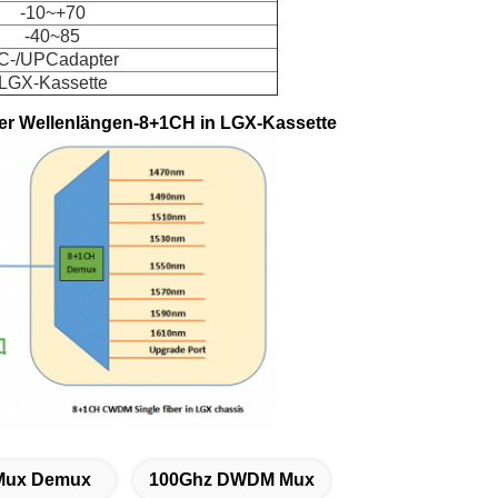
-10~+70
-40~85
C-/UPCadapter
LGX-Kassette
er Wellenlängen-8+1CH in LGX-Kassette
Mux Demux
100Ghz DWDM Mux