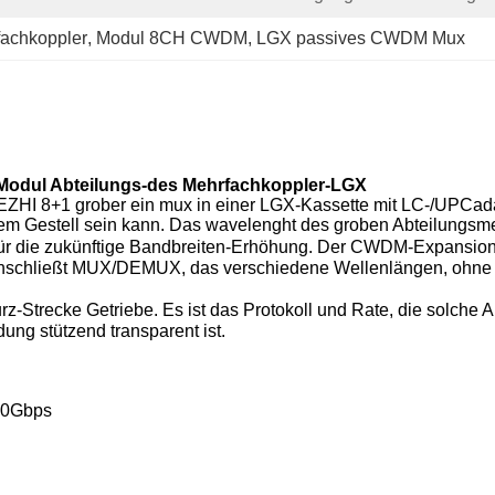
achkoppler
, 
Modul 8CH CWDM
, 
LGX passives CWDM Mux
Modul Abteilungs-des Mehrfachkoppler-LGX
ZHI 8+1 grober ein mux in einer LGX-Kassette mit LC-/UPCad
inem Gestell sein kann. Das wavelenght des groben Abteilungs
ür die zukünftige Bandbreiten-Erhöhung
. Der CWDM-
Expansion
nschließt MUX/DEMUX, das verschiedene Wellenlängen, ohne de
rz-Strecke Getriebe
.
Es ist das Protokoll und Rate, die solc
ung stützend transparent ist.
 10Gbps